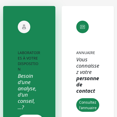
LABORATOIR
ANNUAIRE
ES À VOTRE
Vous
DISPOSITIO
connaisse
N
z votre
Besoin
personne
d'une
de
analyse,
contact
d'un
conseil,
Consultez
...?
l'annuaire