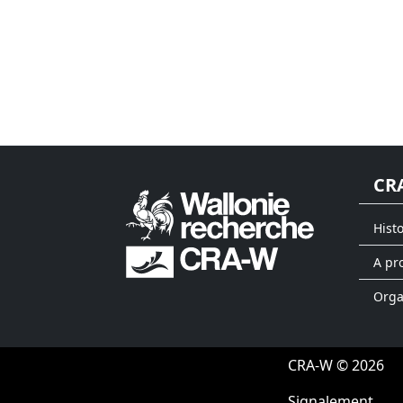
CR
Hist
A pr
Org
CRA-W © 2026
Signalement