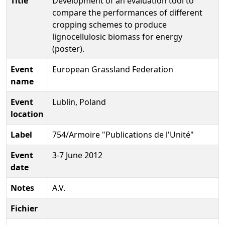
Title
Development of an evaluation tool to
compare the performances of different
cropping schemes to produce
lignocellulosic biomass for energy
(poster).
Event
European Grassland Federation
name
Event
Lublin, Poland
location
Label
754/Armoire "Publications de l'Unité"
Event
3-7 June 2012
date
Notes
A.V.
Fichier