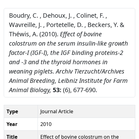
Boudry, C. , Dehoux, J. , Colinet, F. ,
Wavreille, J. , Portetelle, D. , Beckers, Y. &
Théwis, A. (2010).
Effect of bovine
colostrum on the serum insulin-like growth
factor-I (IGF-I), the IGF binding proteins-2
and -3 and the thyroid hormones in
weaning piglets.
Archiv Tierzucht/Archives
Animal Breeding, Leibniz Institute for Farm
Animal Biology,
53:
(6), 677-690.
Type
Journal Article
Year
2010
Title
Effect of bovine colostrum on the