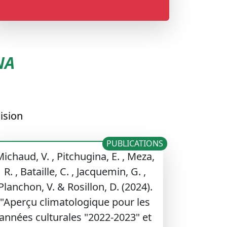
NA
cision
PUBLICATIONS
ichaud, V. , Pitchugina, E. , Meza,
R. , Bataille, C. , Jacquemin, G. ,
Planchon, V. & Rosillon, D. (2024).
"Aperçu climatologique pour les
années culturales "2022-2023" et