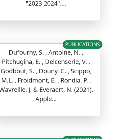
"2023-2024"....
PUBLICATIONS
Dufourny, S. , Antoine, N. ,
Pitchugina, E. , Delcenserie, V. ,
Godbout, S. , Douny, C. , Scippo,
M.L. , Froidmont, E. , Rondia, P. ,
Wavreille, J. & Everaert, N. (2021).
Apple...