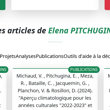
es articles de
Elena PITCHUGI
Projets
Analyses
Publications
Outils d'aide à la dé
ONS
PUBLICATIONS
a,
Michaud, V. , Pitchugina, E. , Meza,
M
R. , Bataille, C. , Jacquemin, G. ,
.
Planchon, V. & Rosillon, D. (2024).
"Aperçu climatologique pour les
t
années culturales "2022-2023" et