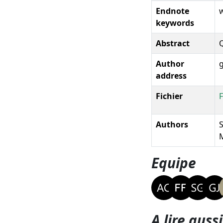
Endnote
w
keywords
Abstract
Q
Author
address
Fichier
F
Authors
S
M
Equipe
A lire aussi