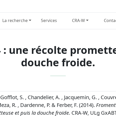
La recherche
Services
CRA-W
Conta
: une récolte promette
douche froide.
Gofflot, S. , Chandelier, A. , Jacquemin, G. , Couvre
eza, R. , Dardenne, P. & Ferber, F. (2014).
Froment
teuse et puis la douche froide.
CRA-W, ULg GxABT