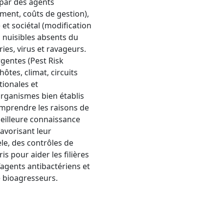
 par des agents
ent, coûts de gestion),
 et sociétal (modification
 nuisibles absents du
es, virus et ravageurs.
gentes (Pest Risk
ôtes, climat, circuits
tionales et
 organismes bien établis
omprendre les raisons de
meilleure connaissance
avorisant leur
le, des contrôles de
is pour aider les filières
’agents antibactériens et
e bioagresseurs.