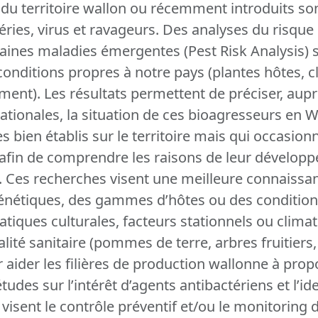
 du territoire wallon ou récemment introduits s
ies, virus et ravageurs. Des analyses du risque 
aines maladies émergentes (Pest Risk Analysis) s
nditions propres à notre pays (plantes hôtes, cl
ent). Les résultats permettent de préciser, aup
ationales, la situation de ces bioagresseurs en Wa
s bien établis sur le territoire mais qui occasio
afin de comprendre les raisons de leur développ
. Ces recherches visent une meilleure connaissan
génétiques, des gammes d’hôtes ou des conditions
iques culturales, facteurs stationnels ou climati
lité sanitaire (pommes de terre, arbres fruitiers, 
 aider les filières de production wallonne à pro
tudes sur l’intérêt d’agents antibactériens et l’id
isent le contrôle préventif et/ou le monitoring 