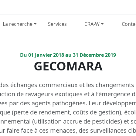
La recherche
Services
CRA-W
Conta
Du
01
Janvier
2018
au
31
Décembre
2019
GECOMARA
des échanges commerciaux et les changements 
duction de ravageurs exotiques et à l’émergence 
ées par des agents pathogènes. Leur développem
ue (perte de rendement, coûts de gestion), écol
onnemental (utilisation accrue de pesticides) et s
r faire face à ces menaces, des surveillances ci