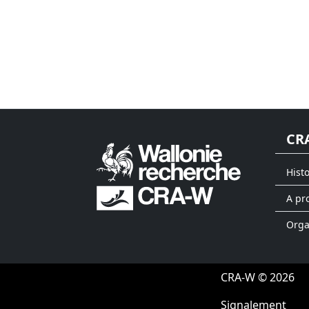
CR
Hist
A pr
Org
CRA-W © 2026
Signalement