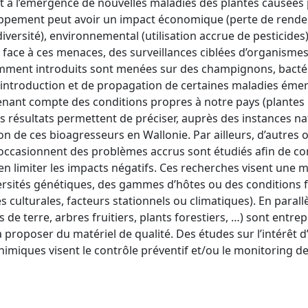
t à l’émergence de nouvelles maladies des plantes causées
ppement peut avoir un impact économique (perte de rendem
iversité), environnemental (utilisation accrue de pesticides)
 face à ces menaces, des surveillances ciblées d’organismes
emment introduits sont menées sur des champignons, bactéri
’introduction et de propagation de certaines maladies émer
tenant compte des conditions propres à notre pays (plantes h
 résultats permettent de préciser, auprès des instances na
tion de ces bioagresseurs en Wallonie. Par ailleurs, d’autres
ui occasionnent des problèmes accrus sont étudiés afin de c
n limiter les impacts négatifs. Ces recherches visent une 
versités génétiques, des gammes d’hôtes ou des conditions f
culturales, facteurs stationnels ou climatiques). En parallè
de terre, arbres fruitiers, plants forestiers, …) sont entrepr
proposer du matériel de qualité. Des études sur l’intérêt d
chimiques visent le contrôle préventif et/ou le monitoring d