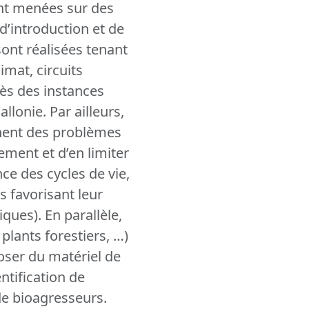
ont menées sur des
d’introduction et de
ont réalisées tenant
imat, circuits
rès des instances
llonie. Par ailleurs,
nnent des problèmes
ement et d’en limiter
ce des cycles de vie,
 favorisant leur
ques). En parallèle,
plants forestiers, …)
poser du matériel de
entification de
de bioagresseurs.