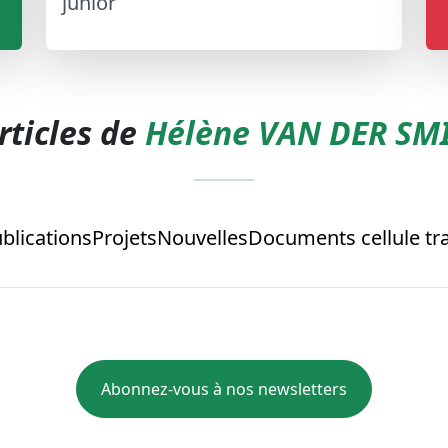
junior
rticles de
Hélène VAN DER SM
blications
Projets
Nouvelles
Documents cellule tra
Abonnez-vous à nos newsletters