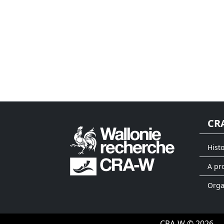
CR
Hist
A pr
Org
CRA-W © 2026