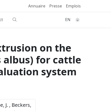
Annuaire
Presse
Emplois
ct
EN
xtrusion on the
 albus) for cattle
valuation system
, J. , Beckers,