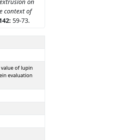
 extrusion on
e context of
142:
59-73.
 value of lupin
tein evaluation