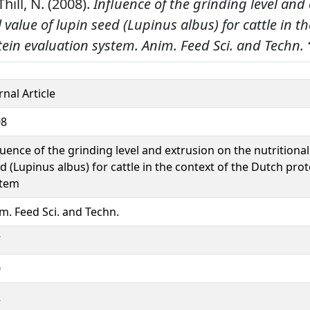
hill, N. (2008).
Influence of the grinding level and
 value of lupin seed (Lupinus albus) for cattle in th
tein evaluation system.
Anim. Feed Sci. and Techn.
rnal Article
08
luence of the grinding level and extrusion on the nutritional
d (Lupinus albus) for cattle in the context of the Dutch pro
stem
m. Feed Sci. and Techn.
7
0
2