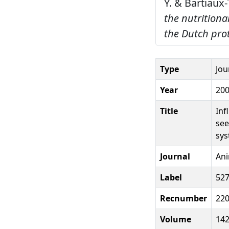
Y. & Bartiaux-T
the nutritional
the Dutch pro
Type
Jou
Year
20
Title
Inf
see
sy
Journal
Ani
Label
52
Recnumber
22
Volume
14