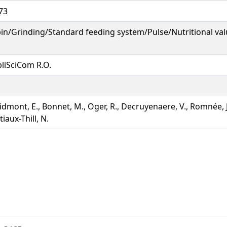
73
in/Grinding/Standard feeding system/Pulse/Nutritional va
liSciCom R.O.
idmont, E., Bonnet, M., Oger, R., Decruyenaere, V., Romnée, J.
tiaux-Thill, N.