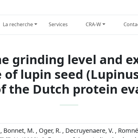
La recherche
Services
CRA-W
Conta
he grinding level and e
 of lupin seed (Lupinus
of the Dutch protein e
, Bonnet, M. , Oger, R. , Decruyenaere, V. , Romnée