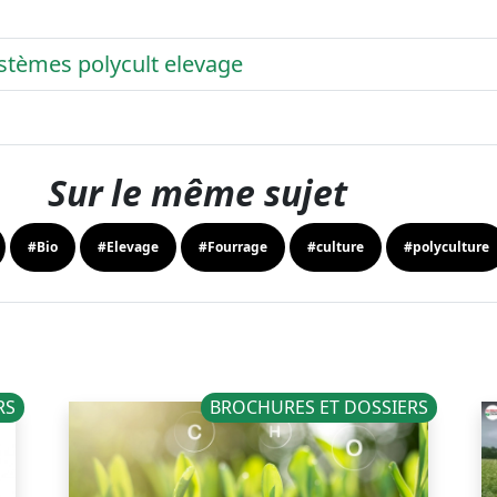
stèmes polycult elevage
Sur le même sujet
#Bio
#Elevage
#Fourrage
#culture
#polyculture
RS
BROCHURES ET DOSSIERS