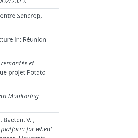
9/02/2020.
contre Sencrop,
ture in: Réunion
e remontée et
ue projet Potato
th Monitoring
, Baeten, V. ,
 platform for wheat