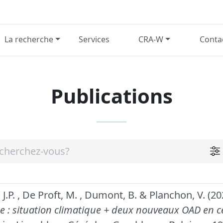
La recherche
Services
CRA-W
Conta
Publications
, J.P. , De Proft, M. , Dumont, B. & Planchon, V. (2
 : situation climatique + deux nouveaux OAD en cé