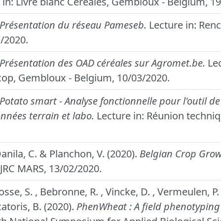
 in: Livre blanc Céréales, Gembloux - Belgium, 1
Présentation du réseau Pameseb.
Lecture in: Ren
1/2020.
Présentation des OAD céréales sur Agromet.be.
Lec
cop, Gembloux - Belgium, 10/03/2020.
Potato smart - Analyse fonctionnelle pour l'outil d
nnées terrain et labo.
Lecture in: Réunion techniq
Danila, C. & Planchon, V. (2020).
Belgian Crop Grow
 JRC MARS, 13/02/2020.
fosse, S. , Bebronne, R. , Vincke, D. , Vermeulen, P. 
toris, B. (2020).
PhenWheat : A field phenotyping