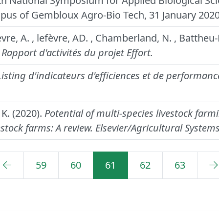
th National Symposium for Applied Biological Sci
mpus of Gembloux Agro-Bio Tech, 31 January 2020
vre, A. , lefèvre, AD. , Chamberland, N. , Battheu-
.
Rapport d'activités du projet Effort.
Listing d'indicateurs d'efficiences et de performan
 K. (2020).
Potential of multi-species livestock far
estock farms: A review.
Elsevier/Agricultural Systems
59
60
61
62
63