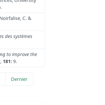
ences, University
.
Noirfalise, C. &
ces des systèmes
ming to improve the
,
181:
9.
Dernier