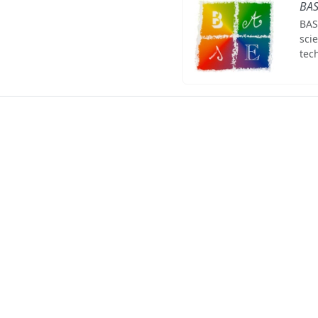
BA
BAS
sci
tec