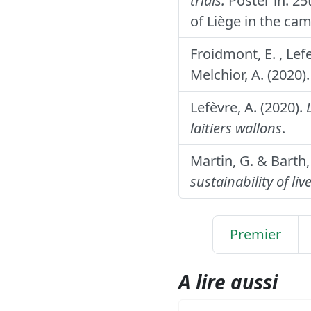
trials.
Poster in: 25
of Liège in the ca
Froidmont, E. , Lefe
Melchior, A. (2020)
Lefèvre, A. (2020).
laitiers wallons
.
Martin, G. & Barth,
sustainability of liv
Premier
A lire aussi