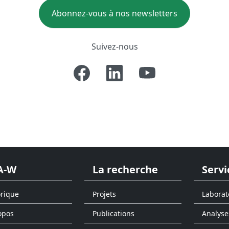
Abonnez-vous à nos newsletters
Suivez-nous
A-W
La recherche
Servi
orique
Projets
Laborat
opos
Publications
Analyse