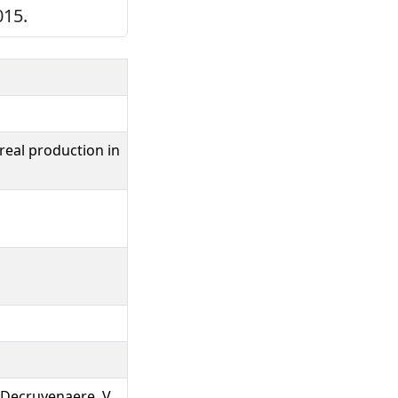
015.
ereal production in
, Decruyenaere, V.,