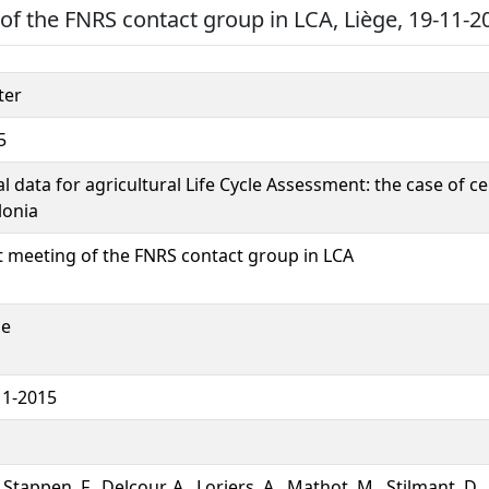
 of the FNRS contact group in LCA, Liège, 19-11-2
ter
5
l data for agricultural Life Cycle Assessment: the case of c
lonia
st meeting of the FNRS contact group in LCA
ge
11-2015
Stappen, F., Delcour, A., Loriers, A., Mathot, M., Stilmant, D.