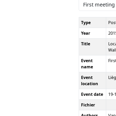
First meeting
Type
Pos
Year
201
Title
Loca
Wal
Event
Fir
name
Event
Liè
location
Event date
19-
Fichier
Authors
Van 