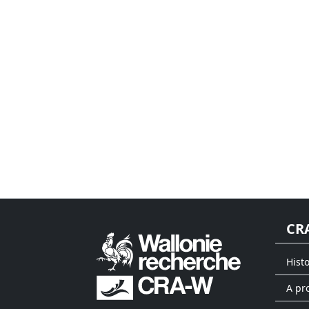
CR
Hist
A pr