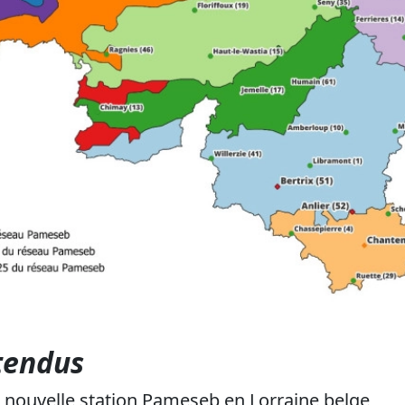
tendus
e nouvelle station Pameseb en Lorraine belge