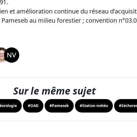
91.
ien et amélioration continue du réseau d’acquis
Pameseb au milieu forestier ; convention n°03.0
Sur le même sujet
éorologie
#OAD
#Pameseb
#Station météo
#Séchere