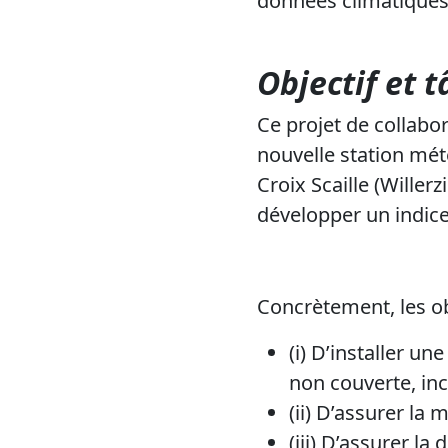
données climatiques
Objectif et 
Ce projet de collabor
nouvelle station mété
Croix Scaille (Willerz
développer un indice
Concrètement, les ob
(i)
D’installer un
non couverte, inc
(ii)
D’assurer la m
(iii)
D’assurer la d