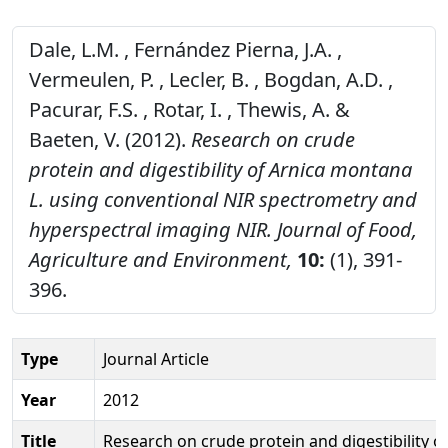
Dale, L.M. , Fernández Pierna, J.A. ,
Vermeulen, P. , Lecler, B. , Bogdan, A.D. ,
Pacurar, F.S. , Rotar, I. , Thewis, A. &
Baeten, V. (2012).
Research on crude
protein and digestibility of Arnica montana
L. using conventional NIR spectrometry and
hyperspectral imaging NIR.
Journal of Food,
Agriculture and Environment,
10:
(1), 391-
396.
Type
Journal Article
Year
2012
Title
Research on crude protein and digestibility o