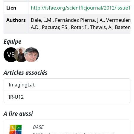
Lien
http://isfae.org/scientficjournal/2012/issue1
Authors
Dale, L.M., Fernández Pierna, J.A., Vermeulen, P
A.D., Pacurar, F.S., Rotar, I., Thewis, A., Baeten, 
Equipe
Articles associés
ImagingLab
IR-U12
A lire aussi
BASE