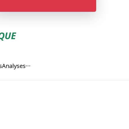
CQUE
s
Analyses