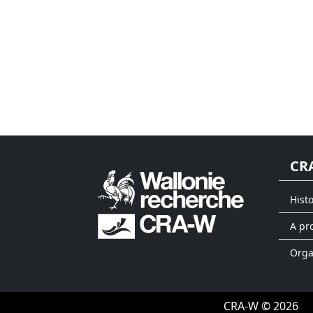
CR
Hist
A pr
Org
CRA-W © 2026