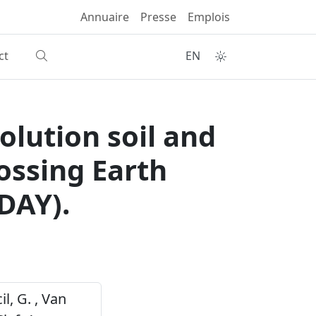
Annuaire
Presse
Emplois
ct
EN
olution soil and
ossing Earth
DAY).
l, G. , Van