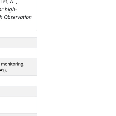
lef, A. ,
r high-
th Observation
 monitoring.
AY).