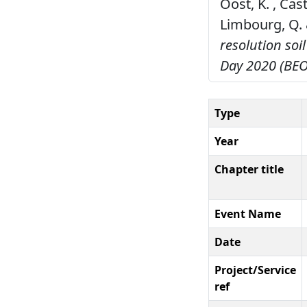
Oost, K. , Casta
Limbourg, Q. &
resolution soi
Day 2020 (BEO
Type
Year
Chapter title
Event Name
Date
Project/Service
ref