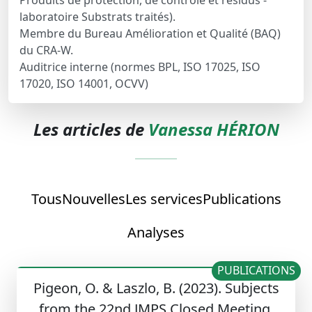
Produits de protection, de contrôle et résidus -
laboratoire Substrats traités).
Membre du Bureau Amélioration et Qualité (BAQ)
du CRA-W.
Auditrice interne (normes BPL, ISO 17025, ISO
17020, ISO 14001, OCVV)
Les articles de
Vanessa HÉRION
Tous
Nouvelles
Les services
Publications
Analyses
PUBLICATIONS
Pigeon, O. & Laszlo, B. (2023). Subjects
from the 22nd JMPS Closed Meeting.