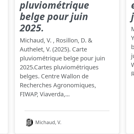
pluviométrique
belge pour juin
2025.
M
Y
Michaud, V. , Rosillon, D. &
b
Authelet, V. (2025). Carte
j
pluviométrique belge pour juin
W
2025.Cartes pluviométriques
R
belges. Centre Wallon de
Recherches Agronomiques,
FIWAP, Viaverda,...
Michaud, V.