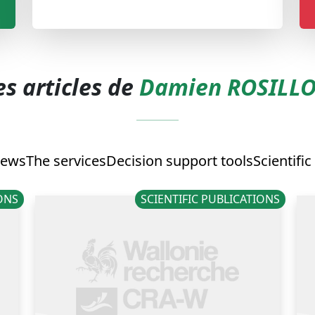
es articles de
Damien ROSILL
ews
The services
Decision support tools
Scientific
IONS
SCIENTIFIC PUBLICATIONS