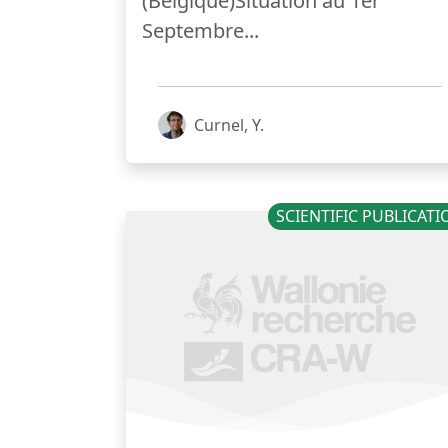
(Belgique)Situation au 1er
Septembre...
Curnel, Y.
SCIENTIFIC PUBLICAT