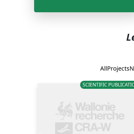
L
All
Projects
N
SCIENTIFIC PUBLICAT