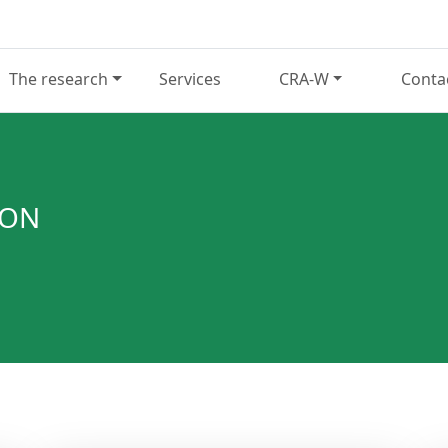
The research
Services
CRA-W
Conta
LON