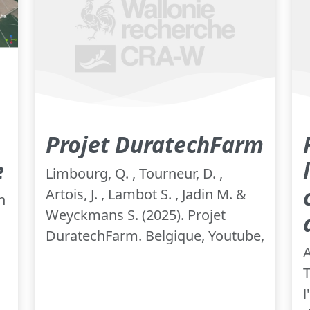
Projet DuratechFarm
e
Limbourg, Q. , Tourneur, D. ,
Artois, J. , Lambot S. , Jadin M. &
n
Weyckmans S. (2025). Projet
DuratechFarm. Belgique, Youtube,
A
T
l