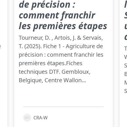
de précision :
comment franchir
les premières étapes
Tourneur, D. , Artois, J. & Servais,
é
T. (2025). Fiche 1 - Agriculture de
T
précision : comment franchir les
W
premières étapes.Fiches
S
techniques DTF. Gembloux,
B
Belgique, Centre Wallon...
M
S
CRA-W