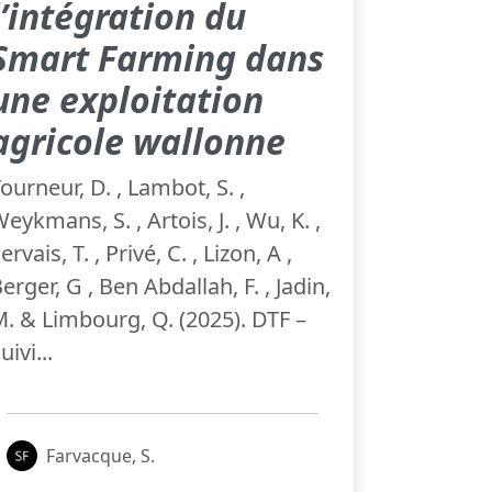
l’intégration du
Smart Farming dans
une exploitation
agricole wallonne
ourneur, D. , Lambot, S. ,
eykmans, S. , Artois, J. , Wu, K. ,
ervais, T. , Privé, C. , Lizon, A ,
erger, G , Ben Abdallah, F. , Jadin,
. & Limbourg, Q. (2025). DTF –
uivi...
Farvacque, S.