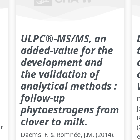
ULPC®-MS/MS, an
added-value for the
development and
the validation of
analytical methods :
follow-up
D
phytoestrogens from
J
R
clover to milk.
ur
(
Daems, F. & Romnée, J.M. (2014).
e