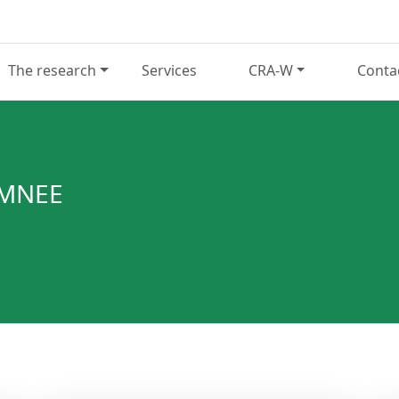
The research
Services
CRA-W
Conta
OMNEE