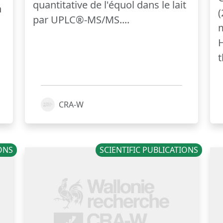
quantitative de l'équol dans le lait
n
(
par UPLC®-MS/MS....
m
H
t
CRA-W
IONS
SCIENTIFIC PUBLICATIONS