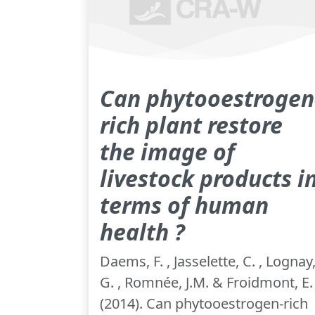
Can phytooestrogen
rich plant restore
the image of
livestock products i
terms of human
health ?
Daems, F. , Jasselette, C. , Lognay
G. , Romnée, J.M. & Froidmont, E.
(2014). Can phytooestrogen-rich