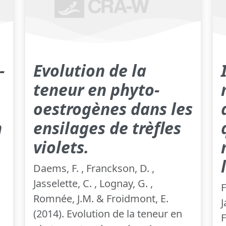
-
Evolution de la
teneur en phyto-
oestrogènes dans les
n
ensilages de trèfles
violets.
Daems, F. , Franckson, D. ,
Jasselette, C. , Lognay, G. ,
,
F
Romnée, J.M. & Froidmont, E.
J
(2014). Evolution de la teneur en
F