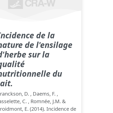
Incidence de la
nature de l'ensilage
d'herbe sur la
qualité
nutritionnelle du
lait.
ranckson, D. , Daems, F. ,
asselette, C. , Romnée, J.M. &
roidmont, E. (2014). Incidence de