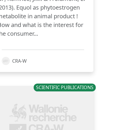
2013). Equol as phytoestrogen
etabolite in animal product !
ow and what is the interest for
he consumer...
CRA-W
SCIENTIFIC PUBLICATIONS