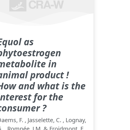
Equol as
phytoestrogen
metabolite in
animal product !
How and what is the
interest for the
consumer ?
aems, F. , Jasselette, C. , Lognay,
. , Romnée, J.M. & Froidmont, E.