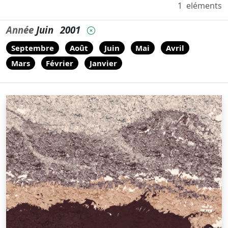
1
eléments
Année
Juin
2001
Septembre
Août
Juin
Mai
Avril
Mars
Février
Janvier