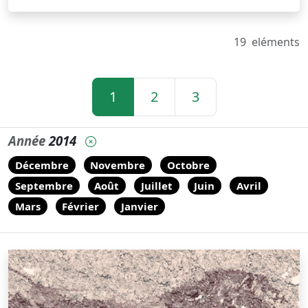
19
eléments
1
2
3
Année
2014
Décembre
Novembre
Octobre
Septembre
Août
Juillet
Juin
Avril
Mars
Février
Janvier