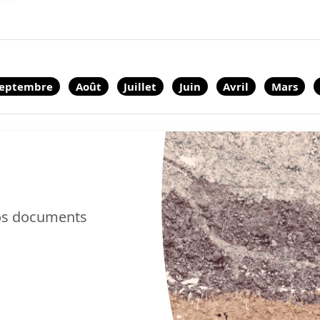
eptembre
Août
Juillet
Juin
Avril
Mars
nos documents