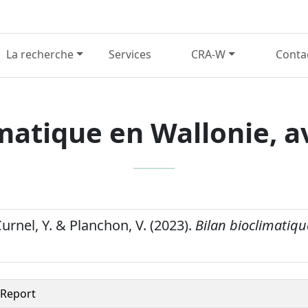
La recherche
Services
CRA-W
Conta
matique en Wallonie, av
 Curnel, Y. & Planchon, V. (2023).
Bilan bioclimatiqu
Report