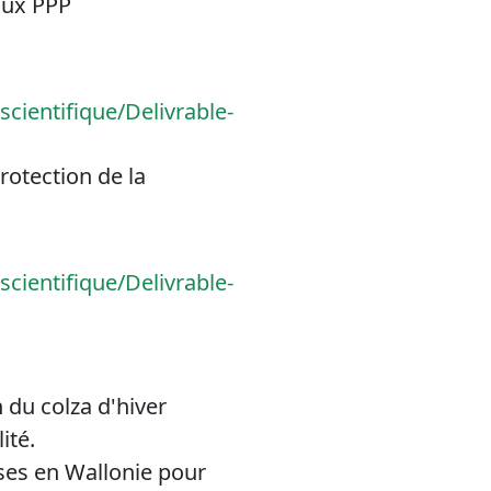
aux PPP
cientifique/Delivrable-
rotection de la
cientifique/Delivrable-
 du colza d'hiver
ité.
uses en Wallonie pour