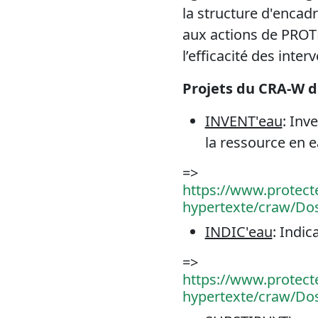
la structure d'encad
aux actions de PROTE
l’efficacité des inter
Projets du CRA-W d
INVENT'eau
: Inv
la ressource en 
=>
https://www.protecte
hypertexte/craw/Do
INDIC'eau
: Indic
=>
https://www.protecte
hypertexte/craw/Do