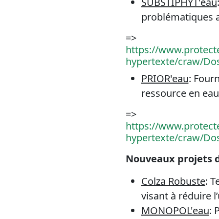
SUBSTIPHYT'eau
problématiques au
=>
https://www.protecte
hypertexte/craw/Do
PRIOR'eau
: Four
ressource en eau 
=>
https://www.protecte
hypertexte/craw/Do
Nouveaux projets d
Colza Robuste
: T
visant à réduire 
MONOPOL'eau
: 