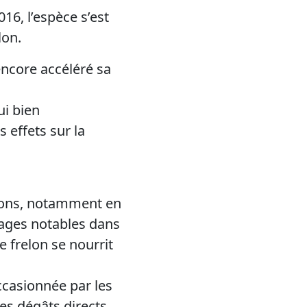
16, l’espèce s’est
lon.
ncore accéléré sa
ui bien
effets sur la
elons, notamment en
mages notables dans
e frelon se nourrit
occasionnée par les
des dégâts directs