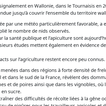
ignalement en Wallonie, dans le Tournaisis en 20
due jusqu’à couvrir l’ensemble du territoire wal
e par une météo particulièrement favorable, a e
plié le nombre de nids observés.
 la santé publique et l’apiculture sont aujourd’h
ieurs études mettent également en évidence des 
acts sur l’agriculture restent encore peu connus.
 menées dans des régions à forte densité de fr
l et dans le sud de la France, révèlent des dom
s et de poires ainsi que dans les vignobles, où l
 en sucre.
aîner des difficultés de récolte liées à la gêne 
cru de piqûres pour les travailleurs agricoles et 