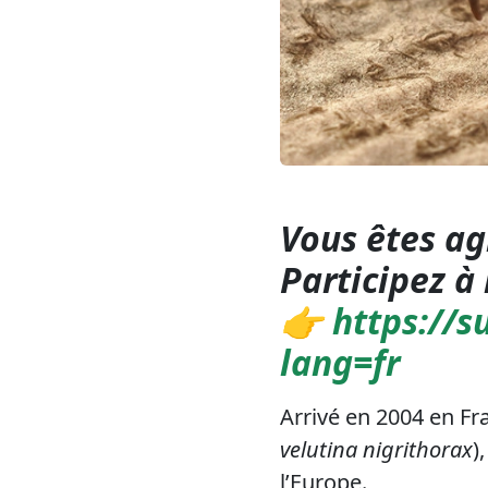
Vous êtes ag
Participez à 
👉
https://s
lang=fr
Arrivé en 2004 en Fra
velutina nigrithorax
)
l’Europe.