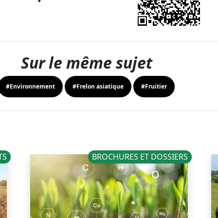
Sur le même sujet
#Environnement
#Frelon asiatique
#Fruitier
TS
BROCHURES ET DOSSIERS