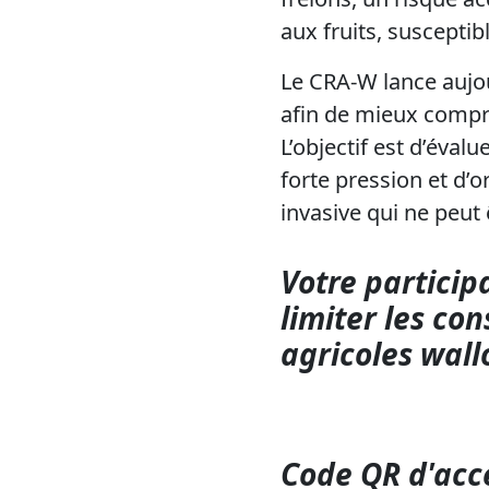
aux fruits, suscepti
Le CRA-W lance aujou
afin de mieux compre
L’objectif est d’éval
forte pression et d’o
invasive qui ne peut 
Votre particip
limiter les co
agricoles wall
Code QR d'ac