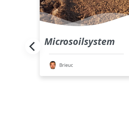
ative
Microsoilsystem
ent
oss
Brieuc