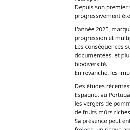
Depuis son premier s
progressivement éten
L’année 2025, marqué
progression et multi
Les conséquences sur
documentées, et plus
biodiversité.
En revanche, les imp
Des études récentes
Espagne, au Portuga
les vergers de pomme
de fruits mûrs riches
Sa présence peut entr
frelons, un risque ac