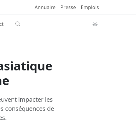
Annuaire
Presse
Emplois
ct
asiatique
ne
peuvent impacter les
 les conséquences de
es.