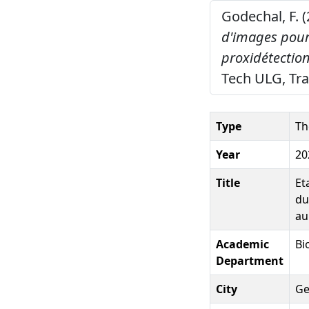
Godechal, F. 
d'images pour 
proxidétectio
Tech ULG, Trav
Type
Th
Year
20
Title
Et
du
au
Academic
Bi
Department
City
Ge