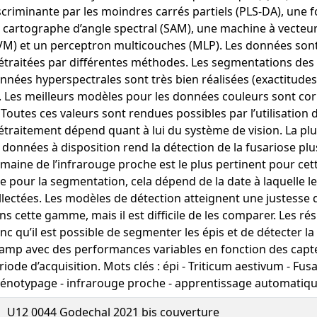
scriminante par les moindres carrés partiels (PLS-DA), une fo
 cartographe d’angle spectral (SAM), une machine à vecteu
VM) et un perceptron multicouches (MLP). Les données son
étraitées par différentes méthodes. Les segmentations des 
nnées hyperspectrales sont très bien réalisées (exactitudes
. Les meilleurs modèles pour les données couleurs sont cor
 Toutes ces valeurs sont rendues possibles par l’utilisation 
étraitement dépend quant à lui du système de vision. La plu
 données à disposition rend la détection de la fusariose pl
maine de l’infrarouge proche est le plus pertinent pour cett
e pour la segmentation, cela dépend de la date à laquelle 
llectées. Les modèles de détection atteignent une justesse 
ns cette gamme, mais il est difficile de les comparer. Les r
nc qu’il est possible de segmenter les épis et de détecter la
amp avec des performances variables en fonction des capte
riode d’acquisition. Mots clés : épi - Triticum aestivum - Fus
énotypage - infrarouge proche - apprentissage automatiq
U12 0044 Godechal 2021 bis couverture