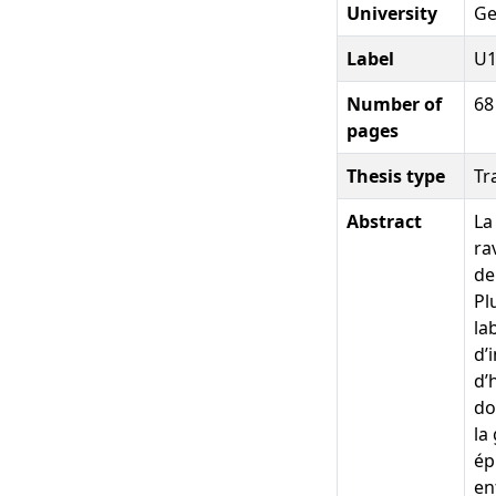
University
Ge
Label
U1
Number of
68
pages
Thesis type
Tr
Abstract
La
ra
de
Pl
la
d’
d’
do
la
ép
en