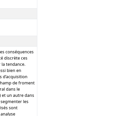
 des conséquences
té discrète ces
 la tendance.
ssi bien en
s d’acquisition
un champ de froment
ral dans le
) et un autre dans
e segmenter les
visés sont
 analyse