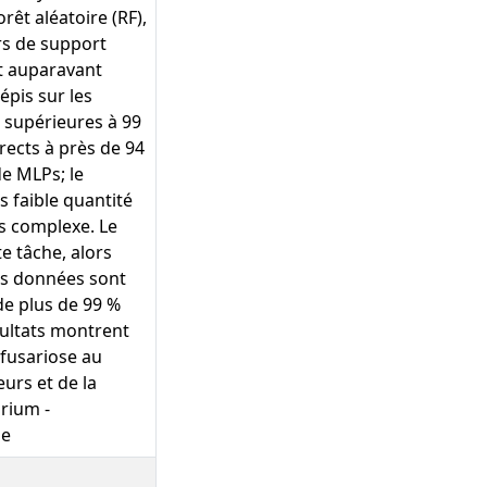
rêt aléatoire (RF),
rs de support
t auparavant
épis sur les
 supérieures à 99
rects à près de 94
de MLPs; le
s faible quantité
us complexe. Le
e tâche, alors
les données sont
de plus de 99 %
ésultats montrent
 fusariose au
urs et de la
arium -
ue