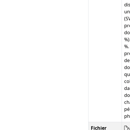
di
un
(S
pr
do
%)
%.
pr
de
do
qu
co
da
do
ch
pé
ph
Fichier