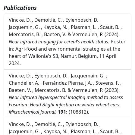
Publications
Vincke, D. , Demoitié, C. , Eylenbosch, D. ,
Jacquemin, G. , Kayoka, N. , Plasman, L. , Scaut, B. ,
Mercatoris, B. , Baeten, V. & Vermeulen, P. (2024).
Near infrared imaging for cereal’s health status.
Poster
in: Agri-food and environmental strategies at the
heart of Wallonia's S3, Namur, Belgium, 11 April
2024.
Vincke, D. , Eylenbosch, D. , Jacquemain, G. ,
Chandelier, A. , Fernández Pierna, J.A. , Stevens, F. ,
Baeten, V. , Mercatoris, B. & Vermeulen, P. (2023).
Near infrared hyperspectral imaging method to assess
Fusarium Head Blight infection on winter wheat ears.
Microchemical Journal,
191:
(108812),
Vincke, D. , Demoitié, C. , Eylenbosch, D. ,
Jacquemin, G. , Kayoka, N. , Plasman, L. , Scaut, B. ,