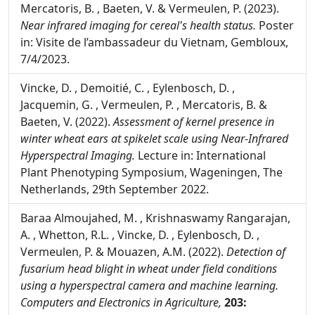
Mercatoris, B. , Baeten, V. & Vermeulen, P. (2023).
Near infrared imaging for cereal's health status.
Poster
in: Visite de l’ambassadeur du Vietnam, Gembloux,
7/4/2023.
Vincke, D. , Demoitié, C. , Eylenbosch, D. ,
Jacquemin, G. , Vermeulen, P. , Mercatoris, B. &
Baeten, V. (2022).
Assessment of kernel presence in
winter wheat ears at spikelet scale using Near-Infrared
Hyperspectral Imaging.
Lecture in: International
Plant Phenotyping Symposium, Wageningen, The
Netherlands, 29th September 2022.
Baraa Almoujahed, M. , Krishnaswamy Rangarajan,
A. , Whetton, R.L. , Vincke, D. , Eylenbosch, D. ,
Vermeulen, P. & Mouazen, A.M. (2022).
Detection of
fusarium head blight in wheat under field conditions
using a hyperspectral camera and machine learning.
Computers and Electronics in Agriculture,
203: