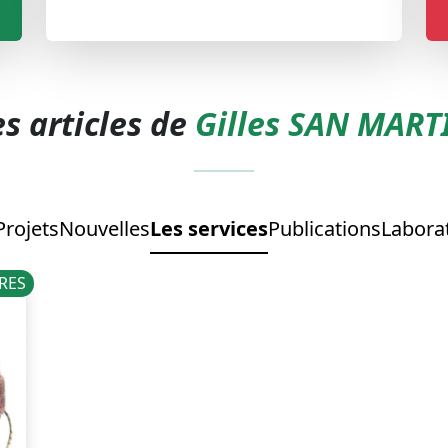
es articles de
Gilles SAN MART
Projets
Nouvelles
Les services
Publications
Labora
RES