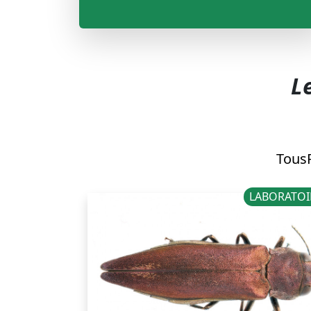
L
Tous
LABORATOI