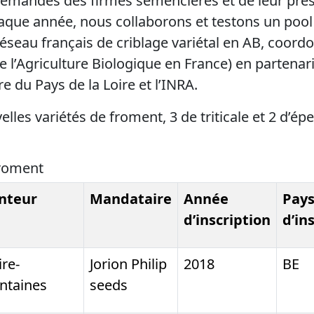
demandes des firmes semencières et de leur pré
chaque année, nous collaborons et testons un pool
eau français de criblage variétal en AB, coordo
e l’Agriculture Biologique en France) en partenar
 du Pays de la Loire et l’INRA.
lles variétés de froment, 3 de triticale et 2 d’ép
froment
nteur
Mandataire
Année
Pay
d’inscription
d’in
re-
Jorion Philip
2018
BE
ntaines
seeds