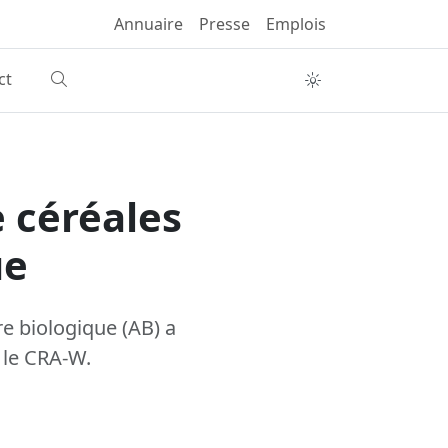
Annuaire
Presse
Emplois
ct
e céréales
ue
re biologique (AB) a
 le CRA-W.