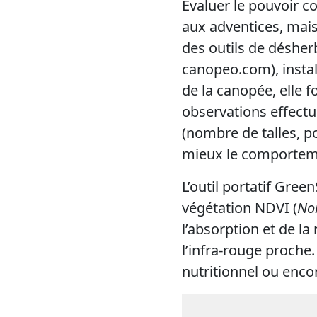
Evaluer le pouvoir c
aux adventices, mais 
des outils de désher
canopeo.com), instal
de la canopée, elle f
observations effectu
(nombre de talles, p
mieux le comporteme
L’outil portatif Gree
végétation NDVI (
N
o
l’absorption et de la
l’infra-rouge proche.
nutritionnel ou encor