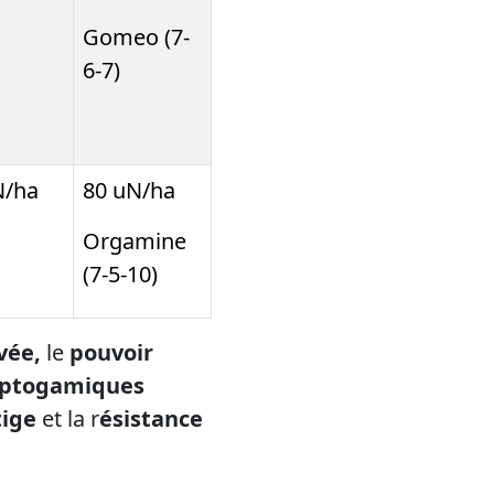
Gomeo (7-
6-7)
N/ha
80 uN/ha
Orgamine
(7-5-10)
evée,
le
pouvoir
ryptogamiques
tige
et la r
ésistance