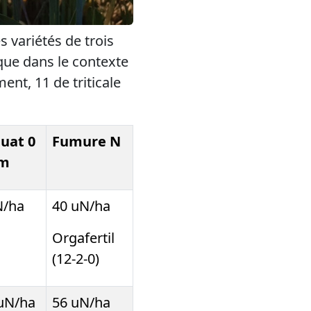
 variétés de trois
ique dans le contexte
nt, 11 de triticale
quat 0
Fumure N
cm
N/ha
40 uN/ha
Orgafertil
(12-2-0)
 uN/ha
56 uN/ha