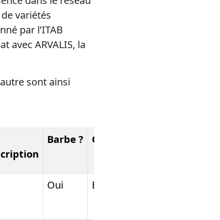
sence dans le réseau
 de variétés
nné par l’ITAB
iat avec ARVALIS, la
eautre sont ainsi
s
Barbe ?
Qualité
scription
Oui
BPS