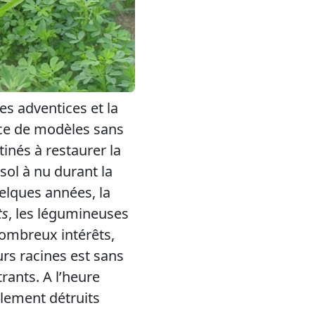
es adventices et la
lace de modèles sans
tinés à restaurer la
 sol à nu durant la
elques années, la
ts
, les légumineuses
nombreux intérêts,
urs racines est sans
rants. A l’heure
alement détruits