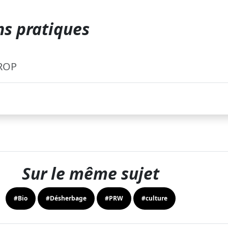
s pratiques
ROP
Sur le même sujet
#Bio
#Désherbage
#PRW
#culture