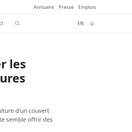
Annuaire
Presse
Emplois
ct
EN
r les
tures
lture d'un couvert
e semble offrir des