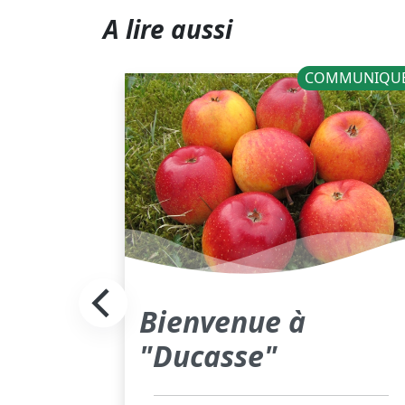
A lire aussi
PROJETS
COMMUNIQU
es
Bienvenue à
"Ducasse"
us