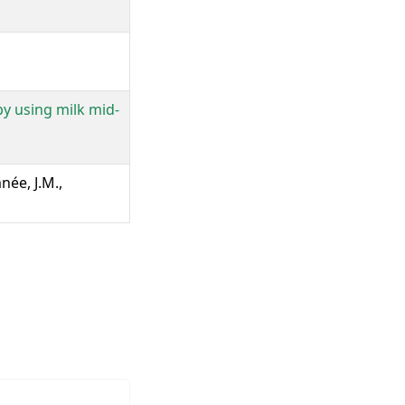
by using milk mid-
née, J.M.,