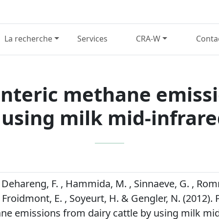
La recherche
Services
CRA-W
Conta
enteric methane emiss
 using milk mid-infrar
, Dehareng, F. , Hammida, M. , Sinnaeve, G. , Romn
 Froidmont, E. , Soyeurt, H. & Gengler, N. (2012). 
ne emissions from dairy cattle by using milk mid