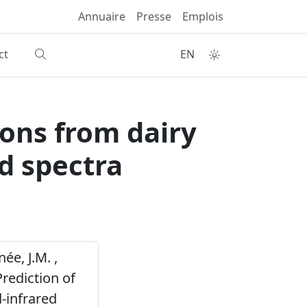
Annuaire
Presse
Emplois
ct
EN
ions from dairy
ed spectra
ée, J.M. ,
Prediction of
-infrared