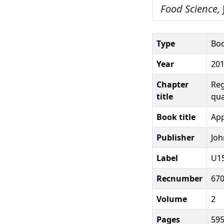
Food Science,
Type
Boo
Year
20
Chapter
Reg
title
qua
Book title
App
Publisher
Joh
Label
U1
Recnumber
67
Volume
2
Pages
595