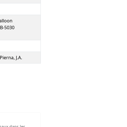
alloon
 B-5030
ierna, J.A.
inaux dans les