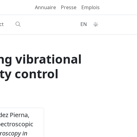
Annuaire
Presse
Emplois
ct
EN
ng vibrational
ty control
dez Pierna,
spectroscopic
troscopy in