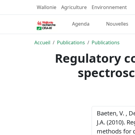
Wallonie
Agriculture
Environnement
Agenda
Nouvelles
Accueil
Publications
Publications
Regulatory co
spectrosc
Baeten, V. , D
J.A. (2010). R
methods for q