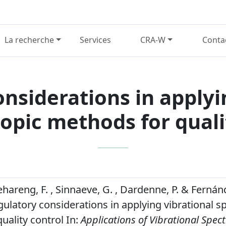
La recherche
Services
CRA-W
Conta
nsiderations in applyi
opic methods for quali
ehareng, F. , Sinnaeve, G. , Dardenne, P. & Fernán
egulatory considerations in applying vibrational 
uality control In:
Applications of Vibrational Spec