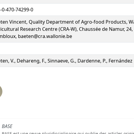
-0-470-74299-0
ten Vincent, Quality Department of Agro-food Products, W
icultural Research Centre (CRA-W), Chaussée de Namur, 24,
bloux, baeten@cra.wallonie.be
ten, V., Dehareng, F., Sinnaeve, G., Dardenne, P., Fernández P
BASE
BASE est une revue pluridisciplinaire qui publie des articles orig