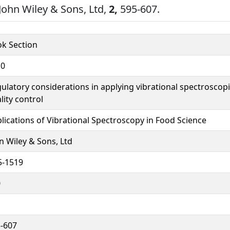
John Wiley & Sons, Ltd,
2,
595-607.
k Section
10
ulatory considerations in applying vibrational spectroscop
lity control
lications of Vibrational Spectroscopy in Food Science
n Wiley & Sons, Ltd
5-1519
0
-607