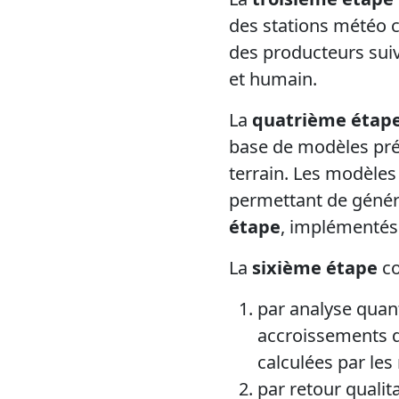
des stations météo 
des producteurs suiv
et humain.
La
quatrième étap
base de modèles pré
terrain. Les modèles 
permettant de génére
étape
, implémentés
La
sixième étape
co
par analyse quant
accroissements de
calculées par les
par r
etour qualita