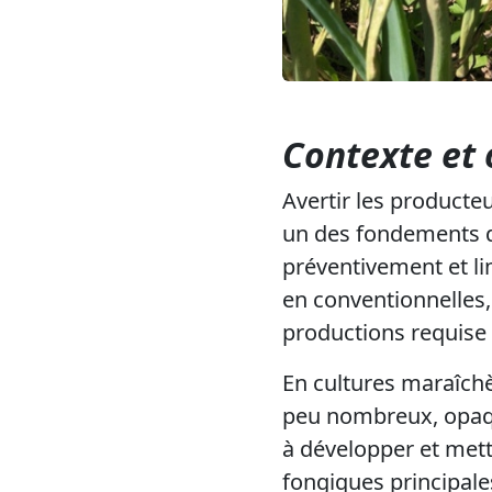
Contexte et 
Avertir les producte
un des fondements de
préventivement et li
en conventionnelles,
productions requise 
En cultures maraîchèr
peu nombreux, opaqu
à développer et met
fongiques principales