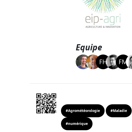
Equipe
#Agrométéorologie
#Maladie
#numérique