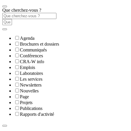
Que cherchez-vous ?
Agenda
Brochures et dossiers
Communiqués
Conférences
CRA-W info
Emplois
Laboratoires
Les services
Newsletters
Nouvelles
Page
Projets
Publications
Rapports d'activité