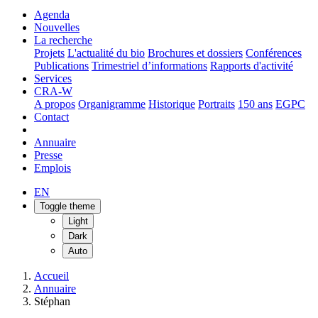
Agenda
Nouvelles
La recherche
Projets
L'actualité du bio
Brochures et dossiers
Conférences
Publications
Trimestriel d’informations
Rapports d'activité
Services
CRA-W
A propos
Organigramme
Historique
Portraits
150 ans
EGPC
Contact
Annuaire
Presse
Emplois
EN
Toggle theme
Light
Dark
Auto
Accueil
Annuaire
Stéphan