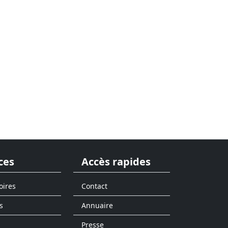
ces
Accès rapides
oires
Contact
s
Annuaire
Presse