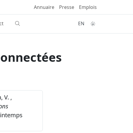
Annuaire
Presse
Emplois
ct
EN
 connectées
 V. ,
ions
printemps