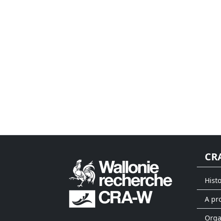
CR
Hist
A pr
Org