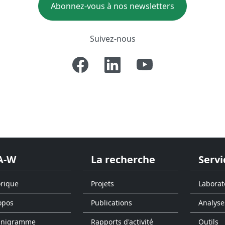
Abonnez-vous à nos newsletters
Suivez-nous
A-W
La recherche
Servi
orique
Projets
Laborat
opos
Publications
Analyse
anigramme
Rapports d'activité
Outils