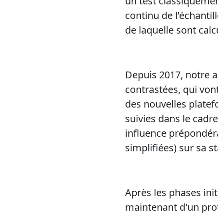
un test classiquemen
continu de l’échanti
de laquelle sont calc
Depuis 2017, notre 
contrastées, qui von
des nouvelles plate
suivies dans le cadr
influence prépondéra
simplifiées) sur sa s
Après les phases ini
maintenant d'un prot