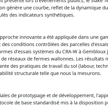
t présenté lors d'événements publics, le Slake T
llon génère une courbe, reflet de la dynamique du 
ulés des indicateurs synthétiques.
approche innovante a été appliquée dans une ga
t des conditions contrôlées des parcelles d'essai
formes d'essais systèmes du CRA-W à Gembloux j
e de réseaux de fermes wallonnes. Les résultats
nte des pratiques de travail du sol (labour, tech
tabilité structurale telle que nous la mesurons.
tiales de prototypage et de développement, l'app
ocole de base standardisé mis à la disposition po