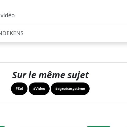
 vidéo
INDEKENS
Sur le même sujet
#Sol
#Video
#agroécosystème