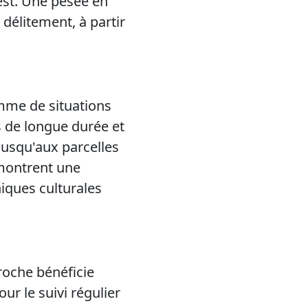
est. Une pesée en
délitement, à partir
mme de situations
s de longue durée et
usqu'aux parcelles
 montrent une
niques culturales
roche bénéficie
ur le suivi régulier