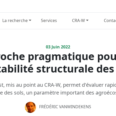
La recherche
Services
CRA-W
Conta
03
Juin
2022
oche pragmatique pou
tabilité structurale des
t, mis au point au CRA-W, permet d'évaluer rapid
le des sols, un paramètre important des agroéc
FRÉDÉRIC VANWINDEKENS