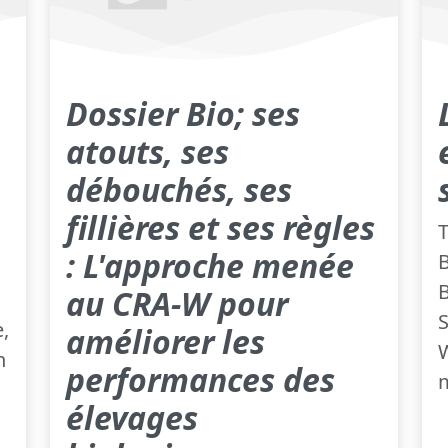
Dossier Bio; ses
atouts, ses
débouchés, ses
fillières et ses règles
T
: L'approche menée
B
B
au CRA-W pour
S
e,
améliorer les
W
n
performances des
m
élevages