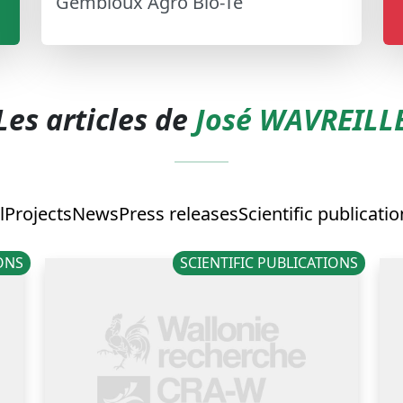
Gembloux Agro Bio-Te
Les articles de
José WAVREILL
l
Projects
News
Press releases
Scientific publicati
IONS
SCIENTIFIC PUBLICATIONS