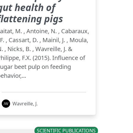
gut health of
flattening pigs
aitat, M. , Antoine, N. , Cabaraux,
.F. , Cassart, D. , Mainil, J. , Moula,
. , Nicks, B. , Wavreille, J. &
hilippe, F.X. (2015). Influence of
ugar beet pulp on feeding
ehavior,...
Wavreille, J.
SCIENTIFIC PUBLICATIONS