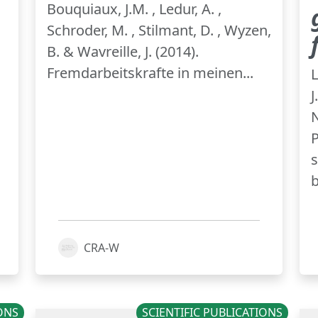
Bouquiaux, J.M. , Ledur, A. ,
Schroder, M. , Stilmant, D. , Wyzen,
B. & Wavreille, J. (2014).
Fremdarbeitskrafte in meinen...
L
J
N
P
s
b
CRA-W
IONS
SCIENTIFIC PUBLICATIONS