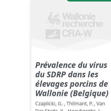
Prévalence du virus
du SDRP dans les
élevages porcins de
Wallonie (Belgique)
Czaplicki, G. , Thilmant, P. , Van
Der Stede, Y. , Hooyberghs, J. ,