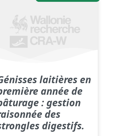
Génisses laitières en
première année de
pâturage : gestion
raisonnée des
strongles digestifs.