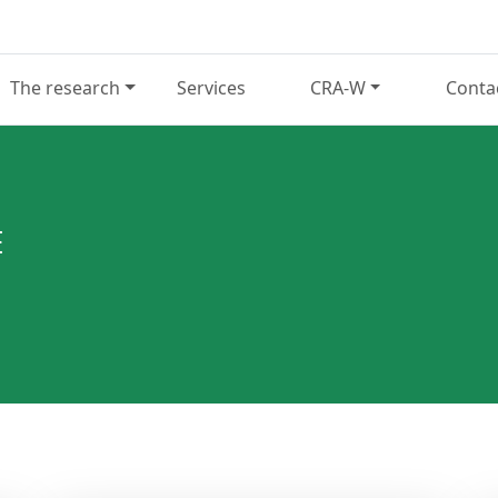
The research
Services
CRA-W
Conta
E