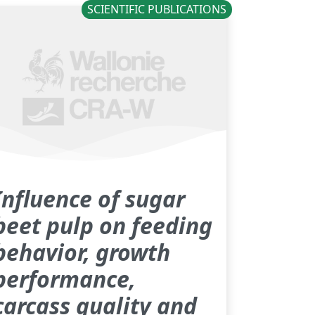
SCIENTIFIC PUBLICATIONS
Influence of sugar
beet pulp on feeding
behavior, growth
performance,
carcass quality and