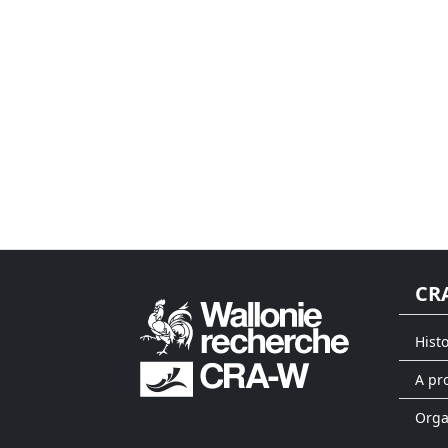
CR
Hist
A pr
Org