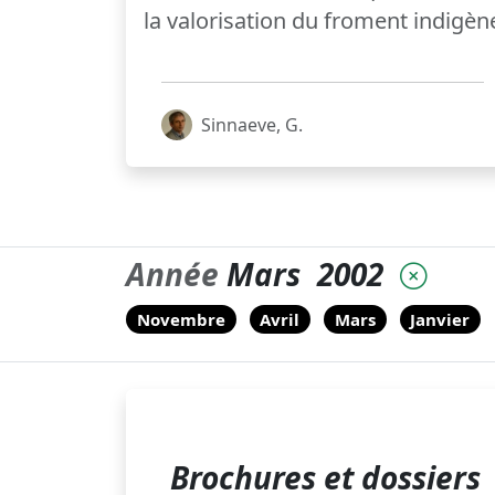
la valorisation du froment indigèn
Sinnaeve, G.
Année
Mars
2002
Novembre
Avril
Mars
Janvier
Brochures et dossiers