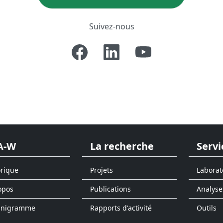
Suivez-nous
A-W
La recherche
Servi
orique
Projets
Laborat
opos
Publications
Analyse
anigramme
Rapports d'activité
Outils