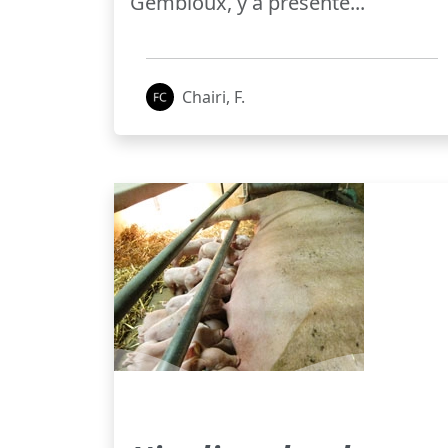
Gembloux, y a présenté...
Chairi, F.