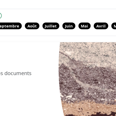
eptembre
Août
Juillet
Juin
Mai
Avril
nos documents