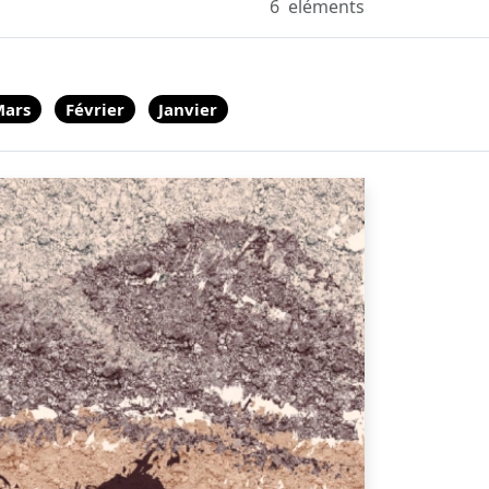
6
eléments
Mars
Février
Janvier