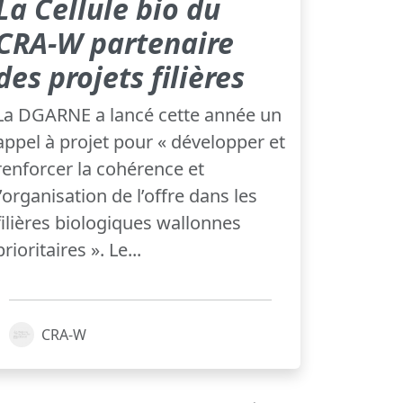
La Cellule bio du
CRA-W partenaire
des projets filières
La DGARNE a lancé cette année un
appel à projet pour « développer et
renforcer la cohérence et
l’organisation de l’offre dans les
filières biologiques wallonnes
prioritaires ». Le...
CRA-W