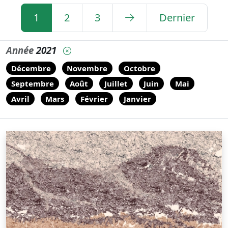
1
2
3
Dernier
Année
2021
Décembre
Novembre
Octobre
Septembre
Août
Juillet
Juin
Mai
Avril
Mars
Février
Janvier