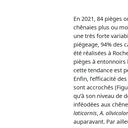
En 2021, 84 pièges o
chênaies plus ou moi
une très forte variabi
piégeage, 94% des c
été réalisées à Roche
pièges à entonnoirs
cette tendance est p
Enfin, l’efficacité d
sont accrochés (Figur
qu’à son niveau de dé
inféodées aux chênes
laticornis
,
A. olivicolo
auparavant. Par aill