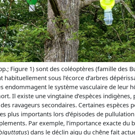
p.; Figure 1) sont des coléoptères (famille des B
t habituellement sous l’écorce d’arbres dépériss
ves endommagent le système vasculaire de leur hô
rt. Il existe une vingtaine d’espèces indigènes, 
es ravageurs secondaires. Certaines espèces p
plus importants lors d’épisodes de pullulation 
uplements. Par exemple, l’importance exacte du 
 biguttatus
) dans le déclin aigu du chêne fait act