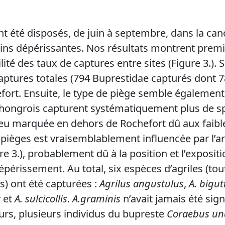
nt été disposés, de juin à septembre, dans la ca
ns dépérissantes. Nos résultats montrent premiè
lité des taux de captures entre sites (Figure 3.). 
aptures totales (794 Buprestidae capturés dont 
fort. Ensuite, le type de piège semble également a
 hongrois capturent systématiquement plus de 
eu marquée en dehors de Rochefort dû aux faible
es pièges est vraisemblablement influencée par l’ar
e 3.), probablement dû à la position et l’expositio
périssement. Au total, six espèces d’agriles (tou
) ont été capturées :
Agrilus angustulus
,
A. bigut
r
et
A. sulcicollis
.
A.graminis
n’avait jamais été sig
eurs, plusieurs individus du bupreste
Coraebus un