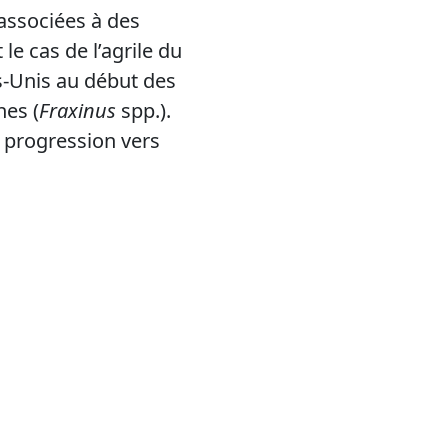
 associées à des
e cas de l’agrile du
ts-Unis au début des
nes (
Fraxinus
spp.).
a progression vers