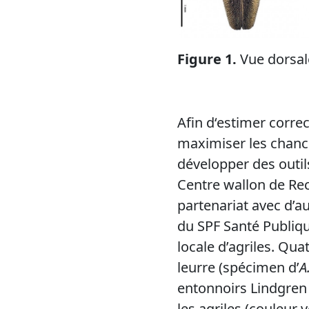
Figure 1.
Vue dorsale
Afin d‘estimer corre
maximiser les chance
développer des outils
Centre wallon de Re
partenariat avec d’au
du SPF Santé Publique
locale d’agriles. Qua
leurre (spécimen d’
A
entonnoirs Lindgren (
les agriles (couleur v