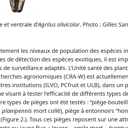
 et ventrale d’
Agrilus olivicolor
. Photo : Gilles Sa
ctement les niveaux de population des espèces i
s de détection des espèces exotiques, il est imp
 de surveillance adaptés. L’Unité santé des plant
cherches agronomiques (CRA-W) est actuellemen
tres institutions (ILVO, PCfruit et ULB), dans un 
 visant à tester l’efficacité de différents types d
tre types de pièges ont été testés : “piège-bouteil
. planipennis
mort collé), piège à entonnoirs “hon
Figure 2.). Tous ces pièges reposent sur une attr
erte ou jaune fluo + leurre – agrile mort – éventue