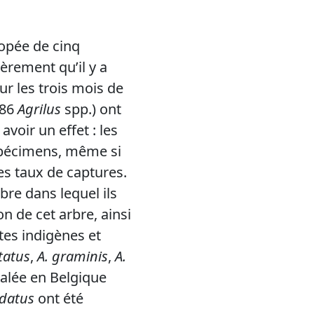
nopée de cinq
rement qu’il y a
Sur les trois mois de
786
Agrilus
spp.) ont
voir un effet : les
spécimens, même si
s taux de captures.
bre dans lequel ils
n de cet arbre, ainsi
tes indigènes et
tatus
,
A. graminis
,
A.
nalée en Belgique
datus
ont été