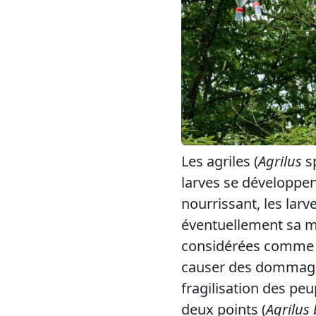
Les agriles (
Agrilus
sp
larves se développen
nourrissant, les lar
éventuellement sa mo
considérées comme d
causer des dommages 
fragilisation des pe
deux points (
Agrilus