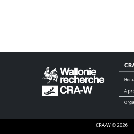
CR
Hist
A pr
Org
CRA-W © 2026