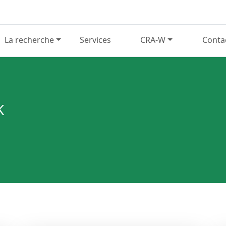
La recherche
Services
CRA-W
Conta
K