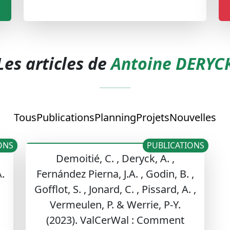
Les articles de
Antoine DERYC
Tous
Publications
Planning
Projets
Nouvelles
ONS
PUBLICATIONS
Demoitié, C. , Deryck, A. ,
A.
Fernández Pierna, J.A. , Godin, B. ,
Gofflot, S. , Jonard, C. , Pissard, A. ,
Vermeulen, P. & Werrie, P-Y.
(2023). ValCerWal : Comment