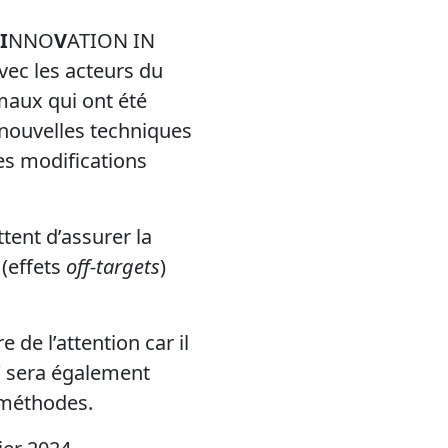
I
NNO
V
ATION IN
ec les acteurs du
maux qui ont été
 nouvelles techniques
es modifications
ent d’assurer la
 (effets
off-targets
)
de l’attention car il
W sera également
 méthodes.