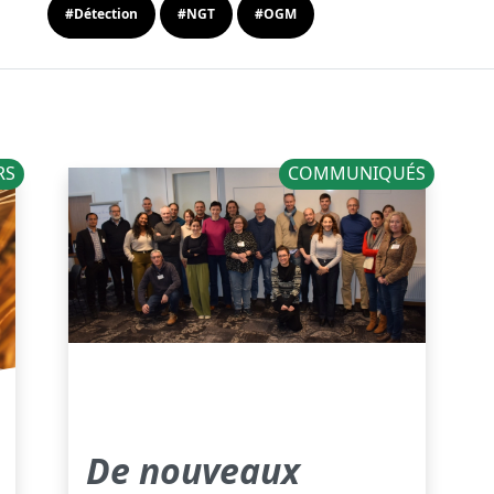
#Détection
#NGT
#OGM
RS
COMMUNIQUÉS
De nouveaux