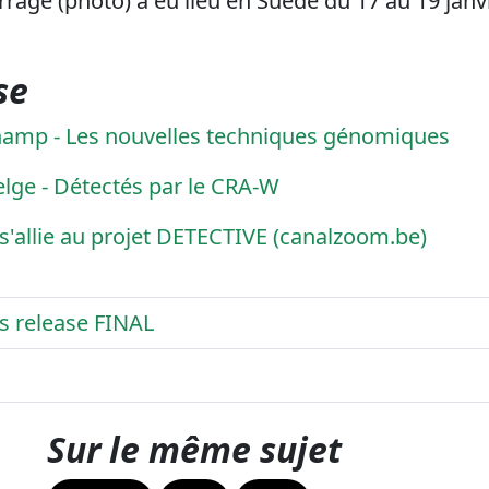
age (photo) a eu lieu en Suède du 17 au 19 janv
se
Champ - Les nouvelles techniques génomiques
belge - Détectés par le CRA-W
s'allie au projet DETECTIVE (canalzoom.be)
 release FINAL
Sur le même sujet