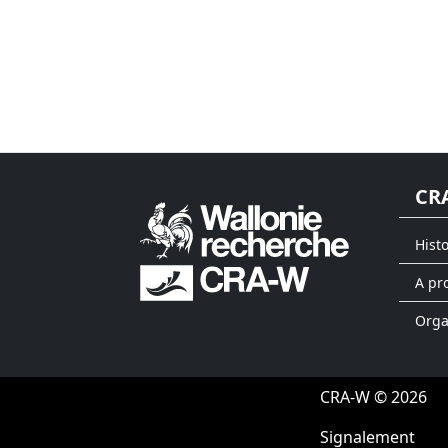
CR
Hist
A pr
Org
CRA-W © 2026
Signalement