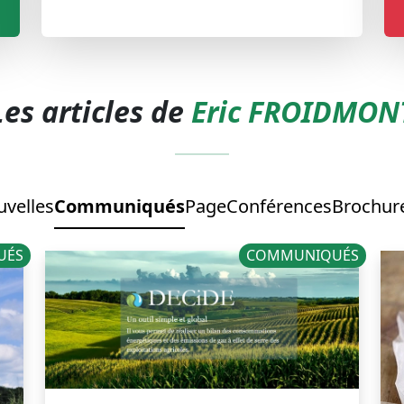
Les articles de
Eric FROIDMON
velles
Communiqués
Page
Conférences
Brochure
UÉS
COMMUNIQUÉS