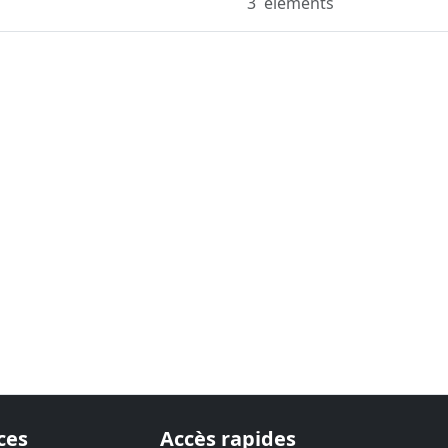
3
eléments
ces
Accès rapides