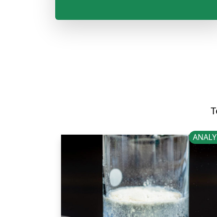
T
ANALY