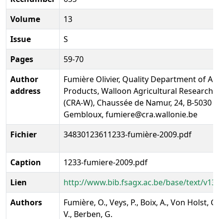
Volume
13
Issue
S
Pages
59-70
Author
Fumière Olivier, Quality Department of A
address
Products, Walloon Agricultural Research 
(CRA-W), Chaussée de Namur, 24, B-5030
Gembloux, fumiere@cra.wallonie.be
Fichier
34830123611233-fumière-2009.pdf
Caption
1233-fumiere-2009.pdf
Lien
http://www.bib.fsagx.ac.be/base/text/v13
Authors
Fumière, O., Veys, P., Boix, A., Von Holst, C.
V., Berben, G.