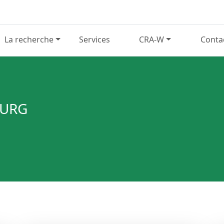
La recherche
Services
CRA-W
Conta
OURG