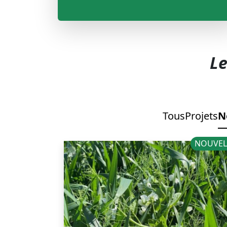
Le
Tous
Projets
N
NOUVEL