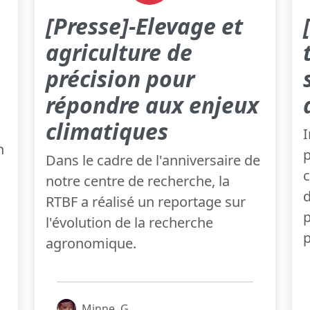
[Presse]-Elevage et
agriculture de
précision pour
répondre aux enjeux
climatiques
I
n
p
Dans le cadre de l'anniversaire de
c
notre centre de recherche, la
d
RTBF a réalisé un reportage sur
p
l'évolution de la recherche
p
agronomique.
Minne, G.