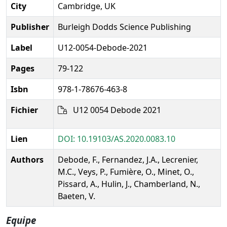
City
Cambridge, UK
Publisher
Burleigh Dodds Science Publishing
Label
U12-0054-Debode-2021
Pages
79-122
Isbn
978-1-78676-463-8
Fichier
U12 0054 Debode 2021
Lien
DOI: 10.19103/AS.2020.0083.10
Authors
Debode, F., Fernandez, J.A., Lecrenier,
M.C., Veys, P., Fumière, O., Minet, O.,
Pissard, A., Hulin, J., Chamberland, N.,
Baeten, V.
Equipe