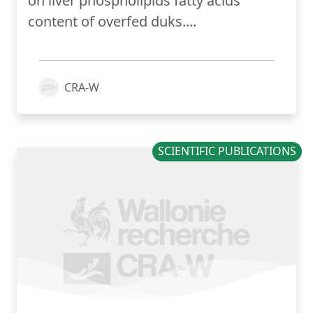
on liver phospholipids fatty acids
content of overfed duks....
CRA-W
SCIENTIFIC PUBLICATIONS